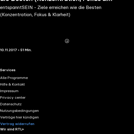
entspanntSEIN - Ziele erreichen wie die Besten
Klarheit)
(Konzentration, Fokus & Klarheit)
Abonnieren
Mehr
10.11.2017 • 51 Min.
Details
RTL+ useful links.
Services
Alle Programme
Hilfe & Kontakt
Impressum
Privacy center
Datenschutz
Nutzungsbedingungen
Verträge hier kündigen
Vertrag widerrufen
Wir sind RTL+