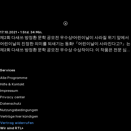
Abonnieren
Mehr
17.10.2021 • 1 Std. 34 Min.
Details
제2회 다새쓰 방정환 문학 공모전 우수상!어린이날이 사라질 위기 앞에서
어린이날의 진정한 의미를 되새기는 동화!『어린이날이 사라진다고?』는
제2회 다새쓰 방정환 문학 공모전 우수상 수상작이다. 이 작품은 전문 심사
위원들뿐만 아니라 최종 심사 단계에서 어린이 심사 위원들이 참여해 직접
뽑은 어린이 맞춤 문학이다. 제목에서부터 호기심을 자극하는 이 작품은,
악당계의 전설 검은 망토와 엑스단의 대장 킹엑스 같은 악당들, 윈디걸, 팡
RTL+ useful links.
Services
팡보이, 눈뿔, 돌챙, 아쿠아진 같은 어린이 슈퍼 영웅들, 개나리, 진달래, 꾀
Alle Programme
꼬리, 개구리 같은 숲속 친구들까지 신선하고 다양한 인물들이 등장하여
Hilfe & Kontakt
어린이날을 지켜 내기 위해 벌이는 짜릿한 대결을 유쾌하고 사랑스럽게 담
Impressum
았다. 어린이날이 사라질 위기 앞에서 어린이날을 지키기 위해 고군분투하
Privacy center
는 이 동화를 통해 매년 봄이면 돌아오는 어린이날의 진정한 의미를 되새
Datenschutz
길 수 있을 것이다.목차어린이날을 없애 주게! 어린이 영웅 활동 금지법 5
Nutzungsbedingungen
월에는 기념일이 너무 많아? 시대가 달라졌나요? 한밤중의 방문자들 어린
Verträge hier kündigen
이 슈퍼 영웅들 젓가락산 검은 망토는 누구인가?구출 작전실패인가? 할아
Vertrag widerrufen
버지의 이야기 다시, 어린이날 작가의 말 2020 어린이 다새쓰 활동 저자:
Wir sind RTL+
노수미어릴 때 공부하라는 잔소리를 피해 책으로 도망을 갔더니, 커서 글