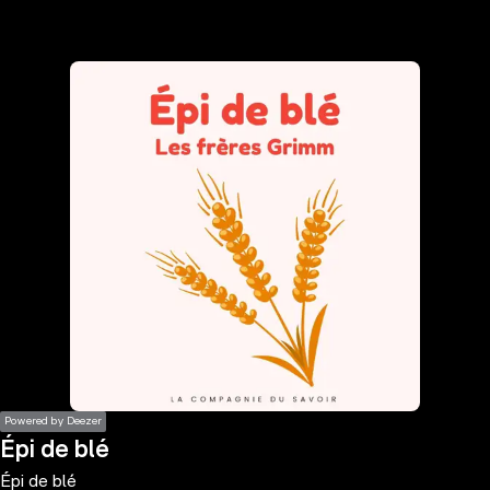
the
h page
 main
nt
the
ibility
ment
Powered by Deezer
Épi de blé
Épi de blé