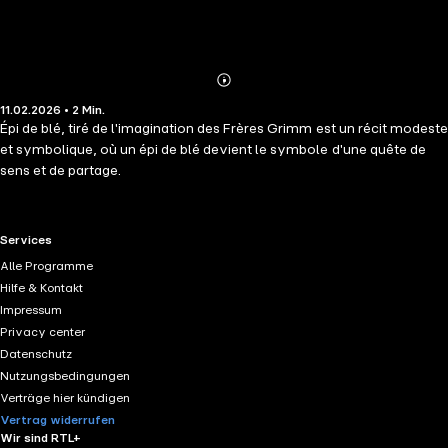
Abonnieren
Mehr
11.02.2026 • 2 Min.
Details
Épi de blé, tiré de l'imagination des Frères Grimm est un récit modeste
et symbolique, où un épi de blé devient le symbole d'une quête de
sens et de partage.
RTL+ useful links.
Services
Alle Programme
Hilfe & Kontakt
Impressum
Privacy center
Datenschutz
Nutzungsbedingungen
Verträge hier kündigen
Vertrag widerrufen
Wir sind RTL+