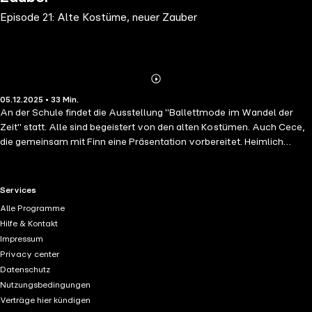
Episode 21: Alte Kostüme, neuer Zauber
Abonnieren
Mehr
05.12.2025 • 33 Min.
Details
An der Schule findet die Ausstellung "Ballettmode im Wandel der
Zeit" statt. Alle sind begeistert von den alten Kostümen. Auch Cece,
die gemeinsam mit Finn eine Präsentation vorbereitet. Heimlich
probieren die beiden zwei besondere Kostüme an und dabei macht
Cece eine erstaunliche Entdeckung. Ihre magischen Fähigkeiten
scheinen sich weiterentwickelt zu haben.
RTL+ useful links.
Services
Alle Programme
Hilfe & Kontakt
Impressum
Privacy center
Datenschutz
Nutzungsbedingungen
Verträge hier kündigen