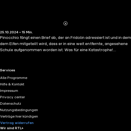
Abonnieren
Mehr
25.10.2024 • 15 Min.
Details
Pinocchio fängt einen Brief ab, der an Fridolin adressiert ist und in dem
dem Elfen mitgeteilt wird, dass er in eine weit entfernte, angesehene
Schule aufgenommen worden ist. Was für eine Katastrophe!
Pinocchio braucht Fridolin, um einen Aufsatz für ihn zu schreiben,
damit er seinen Notendurchschnitt verbessern kann. Unser Held
beschließt daher, den Brief zu verstecken!
RTL+ useful links.
Services
Alle Programme
Hilfe & Kontakt
Impressum
Privacy center
Datenschutz
Nutzungsbedingungen
Verträge hier kündigen
Vertrag widerrufen
Wir sind RTL+