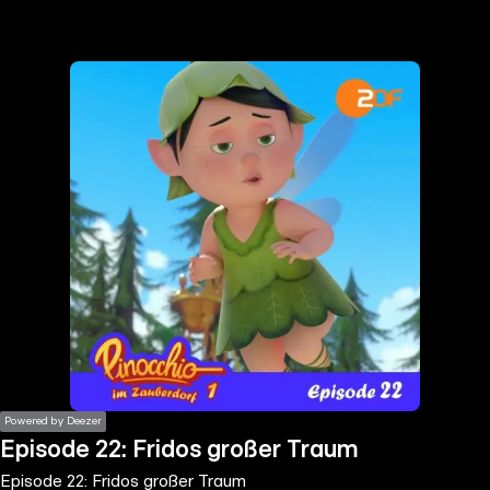
the
h page
 main
nt
the
ibility
ment
Powered by Deezer
Episode 22: Fridos großer Traum
Episode 22: Fridos großer Traum