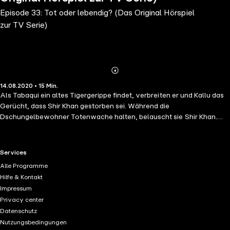
Episode 33: Tot oder lebendig? (Das Original Hörspiel
zur TV Serie)
Abonnieren
Mehr
14.08.2020 • 15 Min.
Details
Als Tabaqui ein altes Tigergerippe findet, verbreiten er und Kallu das
Gerücht, dass Shir Khan gestorben sei. Während die
Dschungelbewohner Totenwache halten, belauscht sie Shir Khan.
Doch statt großer Lobeshymnen hört er, dass die Tiere erleichtert
sind und sich über ihn lustig machen.
RTL+ useful links.
Services
Alle Programme
Hilfe & Kontakt
Impressum
Privacy center
Datenschutz
Nutzungsbedingungen