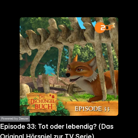
the
h page
 main
nt
the
ibility
ment
Powered by Deezer
Episode 33: Tot oder lebendig? (Das
Original Hörspiel zur TV Serie)