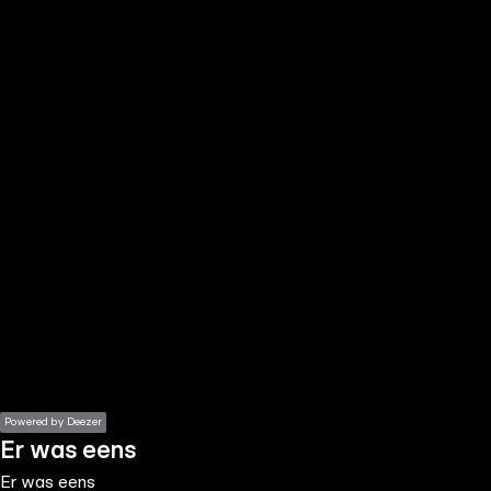
the
h page
 main
nt
the
ibility
ment
Powered by Deezer
Er was eens
Er was eens