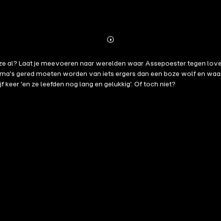
Abonnieren
Mehr
Details
eze al? Laat je meevoeren naar werelden waar Assepoester tegen loverb
 oma's gered moeten worden van iets ergers dan een boze wolf en waar
jf keer 'en ze leefden nog lang en gelukkig'. Of toch niet?