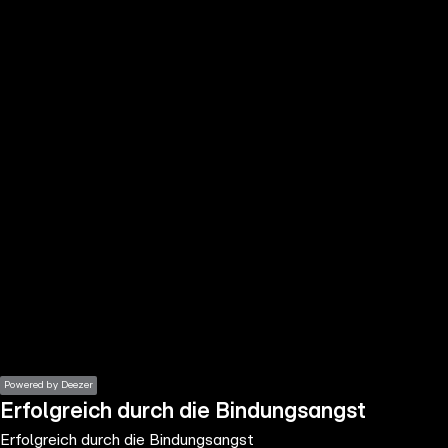
the
h page
 main
nt
the
ibility
ment
Powered by Deezer
Erfolgreich durch die Bindungsangst
Erfolgreich durch die Bindungsangst