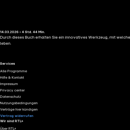
14.03.2026 • 4 Std. 44 Min.
Durch dieses Buch erhalten Sie ein innovatives Werkzeug, mit welchem 
leben.
RTL+ useful links.
Services
Alle Programme
Hilfe & Kontakt
Impressum
Privacy center
Datenschutz
Nutzungsbedingungen
Verträge hier kündigen
Vertrag widerrufen
Wir sind RTL+
Über RTL+