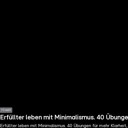
the
h page
 main
nt
the
ibility
ment
1 Credit
Erfüllter leben mit Minimalismus. 40 Übungen
Erfüllter leben mit Minimalismus. 40 Übungen für mehr Klarheit,