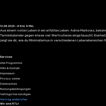
12.08.2025 • 8 Std. 6 Min.
Aus einem vollen Leben in ein erfülltes Leben: Adina Markowz, bekann
Terminkalender gegen etwas viel Wertvolleres eingetauscht: Klarheit,
zeigt sie dir, wie du Minimalismus in verschiedenen Lebensbereichen f
nicht um Extreme, sondern um den Weg zurück in die Balance. Du muss
Energie, statt dich mit Optimierungsstress oder schlechtem Gewissen 
wirklich erfüllt.
RTL+ useful links.
Services
Alle Programme
Hilfe & Kontakt
Impressum
Privacy center
Datenschutz
Nutzungsbedingungen
Verträge hier kündigen
Vertrag widerrufen
Wir sind RTL+