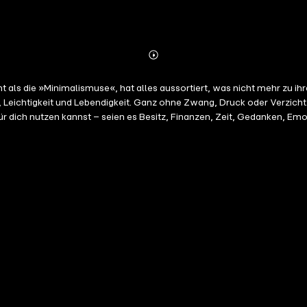
Abonnieren
Mehr
Details
t als die »Minimalismuse«, hat alles aussortiert, was nicht mehr zu i
 Leichtigkeit und Lebendigkeit. Ganz ohne Zwang, Druck oder Verzicht.
ür dich nutzen kannst – seien es Besitz, Finanzen, Zeit, Gedanken, Em
t also nicht übermorgen 90 Prozent deines Besitzes loswerden: Adinas
zu belasten. Begib dich auf eine Reise, die weit über das Aufräumen 