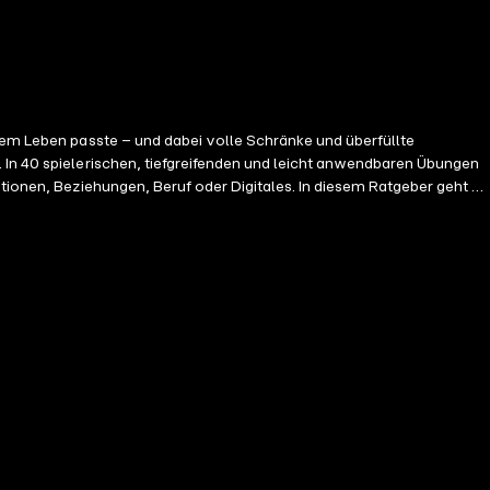
hrem Leben passte – und dabei volle Schränke und überfüllte
 In 40 spielerischen, tiefgreifenden und leicht anwendbaren Übungen
otionen, Beziehungen, Beruf oder Digitales. In diesem Ratgeber geht es
 Minimalismus ist entspannt, alltagstauglich und schenkt dir frische
hinausgeht – hin zu einem Leben mit mehr Raum für das, was dich