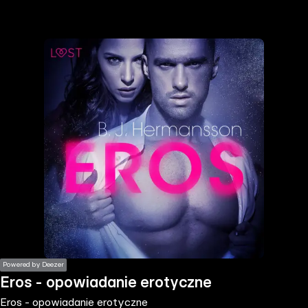
the
h page
 main
nt
the
ibility
ment
Powered by Deezer
Eros - opowiadanie erotyczne
Eros - opowiadanie erotyczne