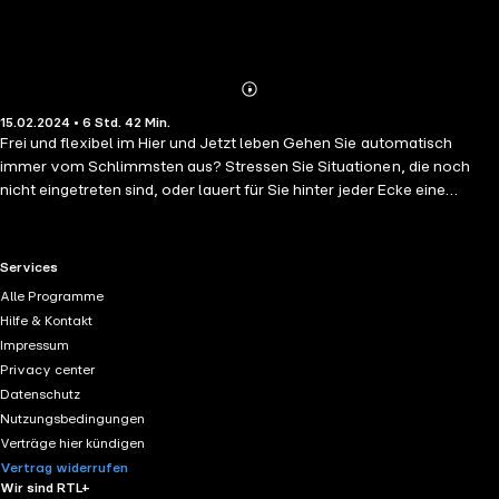
Abonnieren
Mehr
15.02.2024 • 6 Std. 42 Min.
Details
Frei und flexibel im Hier und Jetzt leben Gehen Sie automatisch
immer vom Schlimmsten aus? Stressen Sie Situationen, die noch
nicht eingetreten sind, oder lauert für Sie hinter jeder Ecke eine
Katastrophe? Fühlen Sie sich bei Entscheidungen überfordert und wie
gelähmt? Von subtilem Vermeidungsverhalten bis hin zu
alptraumhaften Ängsten: Immer ist Erwartungsangst der Motor, der
RTL+ useful links.
Services
all das antreibt. Erwartungsangst ist laut Sally Winston und Martin
Alle Programme
Seif die dritte Schicht der Angst bzw. die Angst vor der Angst vor der
Hilfe & Kontakt
Angst: Man fürchtet, dass einen etwas, vor dem man Angst hat,
Impressum
tatsächlich ängstigen könnte. Das Ergebnis: Man tut überhaupt nichts
Privacy center
mehr. Betroffene lernen in diesem Buch, wie und warum sie derart
Datenschutz
ausgebremst werden und wie sie den Weg in ein flexibleres und
Nutzungsbedingungen
glücklicheres Leben finden.
Verträge hier kündigen
Vertrag widerrufen
Wir sind RTL+