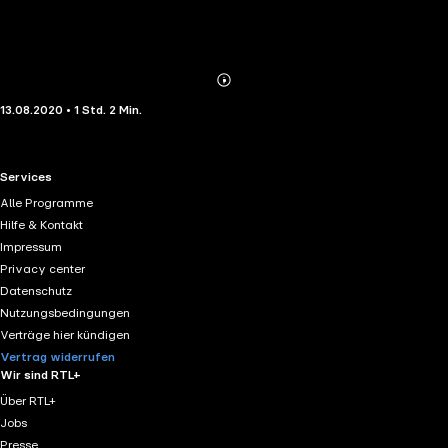
Abonnieren
Mehr
13.08.2020 • 1 Std. 2 Min.
Details
RTL+ useful links.
Services
Alle Programme
Hilfe & Kontakt
Impressum
Privacy center
Datenschutz
Nutzungsbedingungen
Verträge hier kündigen
Vertrag widerrufen
Wir sind RTL+
Über RTL+
Jobs
Presse