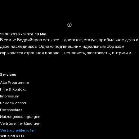
Abonnieren
Mehr
18.06.2026 • 9 Std. 19 Min.
Details
В семье Бодрийяров есть все – достаток, статус, прибыльное дело и
двое наследников. Однако под внешним идеальным образом
скрывается страшная правда – ненависть, жестокость, интриги и
ложь. Глава семейства убежден, что виной всем разладам является
его нелюбимый сын – своенравный и так похожий на мать Герман.
История семьи из позапрошлого века, история старого особняка и
RTL+ useful links.
Services
новый антагонист главного героя вновь погружают читателя в игры
Alle Programme
разума, заставляют пройти квест по лабиринтам подсознания и,
Hilfe & Kontakt
давая ответы на некоторые вопросы, заставляют сомневаться в их
Impressum
правдивости. Для широкого круга читателей.
Privacy center
Datenschutz
Nutzungsbedingungen
Verträge hier kündigen
Vertrag widerrufen
Wir sind RTL+