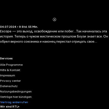
Abonnieren
Mehr
04.07.2024 • 9 Std. 55 Min.
Details
Escape — это выход, освобождение или побег…Так начиналась эта
история. Теперь о чужом мистическом прошлом Боузи знает все. Он
обрел верного союзника и наконец перестал отрицать свое
истинное я. Однако текущая реальность представляет целый ряд
проблем. И все они связаны с Иви и доктором Константином. Спасая
подругу, Боузи погружается в то, что становится много опаснее
RTL+ useful links.
Services
наследия Бодрийяров. Что же случилось с ним и другими
Alle Programme
воспитанниками приюта? Что связывает их всех с событиями
Hilfe & Kontakt
далекого прошлого? И как эти события повлияли на то, что
Impressum
происходит сейчас? Читателю самому придется пройти этот
Privacy center
загадочный квест, узнать все тайны и понять, чем же закончилась
Datenschutz
эта история. И закончилась ли она на самом деле… Завершающая
Nutzungsbedingungen
книга нашумевшей трилогии. Финал истории зависит от тебя!
Verträge hier kündigen
Vertrag widerrufen
Wir sind RTL+