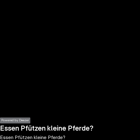
the
h page
 main
nt
the
ibility
ment
Powered by Deezer
Essen Pfützen kleine Pferde?
Essen Pfützen kleine Pferde?