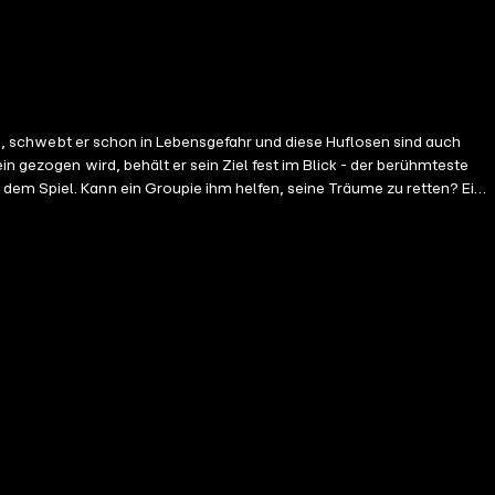
sen, schwebt er schon in Lebensgefahr und diese Huflosen sind auch
n gezogen wird, behält er sein Ziel fest im Blick - der berühmteste
dem Spiel. Kann ein Groupie ihm helfen, seine Träume zu retten? Ein
 (erwachsene) Pferdefreunde.