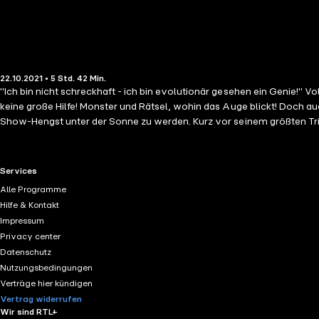
22.10.2021 • 5 Std. 42 Min.
"Ich bin nicht schreckhaft - ich bin evolutionär gesehen ein Genie!" V
keine große Hilfe! Monster und Rätsel, wohin das Auge blickt! Doch auc
Show-Hengst unter der Sonne zu werden. Kurz vor seinem größten Trium
humorvoller Blick auf die Welt durch Pferdeaugen - gespickt mit satir
RTL+ useful links.
Services
Alle Programme
Hilfe & Kontakt
Impressum
Privacy center
Datenschutz
Nutzungsbedingungen
Verträge hier kündigen
Vertrag widerrufen
Wir sind RTL+