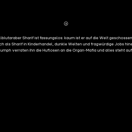
Abonnieren
Mehr
Details
ollblutaraber Sharif ist fassungslos: kaum ist er auf die Welt geschos
h als Sharif in Kinderhandel, dunkle Welten und fragwürdige Jobs hinei
ph verraten ihn die Huflosen an die Organ-Mafia und alles steht auf 
ischen Betrachtungen des Reitsport-Universums. Farbig illustriert für