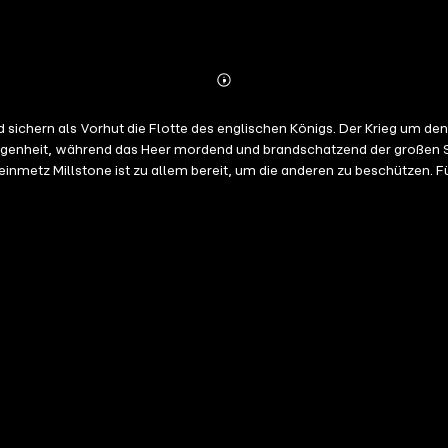
Abonnieren
Mehr
Details
 sichern als Vorhut die Flotte des englischen Königs. Der Krieg um de
nheit, während das Heer mordend und brandschatzend der großen Schl
nmetz Millstone ist zu allem bereit, um die anderen zu beschützen. Fü
wird aber zum Pagendienst beim ebenfalls erst sechzehn Jahre alten
net einer mysteriösen Frau, die ihn nicht mehr loslässt … Dan Jones h
o Schlamm, Blut, Hunger, Angst und unstillbare Sehnsucht herrschen, 