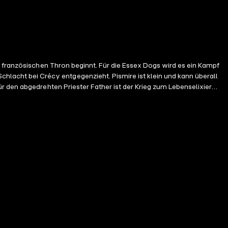
n französischen Thron beginnt. Für die Essex Dogs wird es ein Kampf
acht bei Crécy entgegenzieht. Pismire ist klein und kann überall
r den abgedrehten Priester Father ist der Krieg zum Lebenselixier
 Prinzen von Wales abkommandiert. Und Loveday, der kampferprobte
at mit den Essex Dogs zehn starke Charaktere geschaffen, die uns den
wo die Mächtigen als skrupellose, lächerliche Gestalten erscheinen