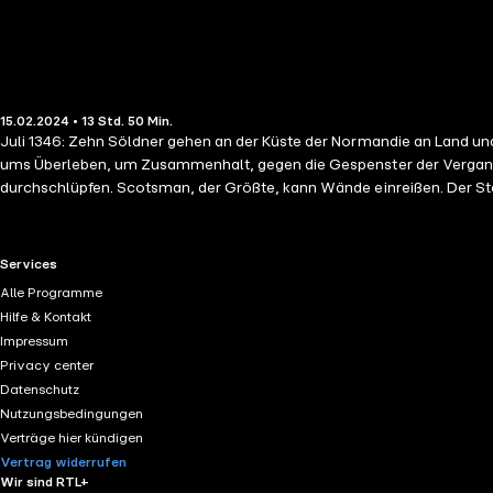
15.02.2024 • 13 Std. 50 Min.
Juli 1346: Zehn Söldner gehen an der Küste der Normandie an Land und
ums Überleben, um Zusammenhalt, gegen die Gespenster der Vergange
durchschlüpfen. Scotsman, der Größte, kann Wände einreißen. Der Stei
geworden. Romford, der Jüngste, kann gut mit dem Bogen schießen, 
Anführer, der seine Dogs heil nach England zurückbringen will, begeg
Hundertjährigen Krieg hautnah miterleben lassen – von ganz unten, w
RTL+ useful links.
Services
und an jeder Ecke Gefahr lauert.
Alle Programme
Hilfe & Kontakt
Impressum
Privacy center
Datenschutz
Nutzungsbedingungen
Verträge hier kündigen
Vertrag widerrufen
Wir sind RTL+