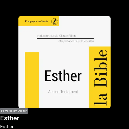
the
h page
 main
nt
the
ibility
ment
Powered by Deezer
Esther
Esther