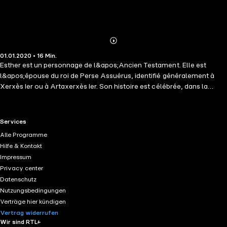
Abonnieren
Mehr
01.01.2020 • 16 Min.
Details
Esther est un personnage de l&apos;Ancien Testament. Elle est
l&apos;épouse du roi de Perse Assuérus, identifié généralement à
Xerxès Ier ou à Artaxerxès Ier. Son histoire est célébrée, dans la
tradition juive, lors de la fête de Pourim. Esther apparaît dans la Bible
comme une femme d&apos;une grande piété, caractérisée par sa foi,
son courage, son patriotisme, sa prudence et sa résolution. Elle est
RTL+ useful links.
Services
fidèle et obéissante vis-à-vis de son cousin Mardochée et anxieuse
Alle Programme
face à son devoir de représenter le peuple juif et d&apos;obtenir du
Hilfe & Kontakt
roi leur salut. Dans la tradition juive, elle est vue comme un
Impressum
instrument de la volonté de Dieu pour empêcher la destruction du
Privacy center
peuple juif, les protéger et leur assurer la paix pendant leur exil à
Datenschutz
Babylone.
Nutzungsbedingungen
Verträge hier kündigen
Vertrag widerrufen
Wir sind RTL+