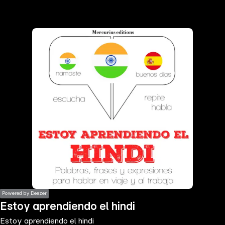
the
h page
 main
nt
the
ibility
ment
Powered by Deezer
Estoy aprendiendo el hindi
Estoy aprendiendo el hindi