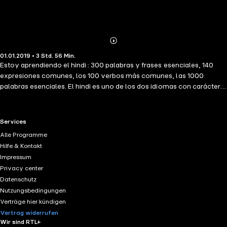
Abonnieren
Mehr
01.01.2019 • 3 Std. 56 Min.
Details
Estoy aprendiendo el hindi : 300 palabras y frases esenciales, 140
expresiones comunes, los 100 verbos más comunes, las 1000
palabras esenciales. El hindi es uno de los dos idiomas con carácter
oficial en la India (380 milliones de hablantes nativos). Nuestro
método de aprendizaje: una selección de cientos de frases y palabras
esenciales. Los escuchas, los repites, y hablas. Nos basamos en la
RTL+ useful links.
Services
pronunciación, el ensayo oral, la escucha, combinados con
Alle Programme
palabras, frases esenciales y una lista de vocabulario. El 20% de las
Hilfe & Kontakt
palabras se usan el 80% del tiempo. El objetivo final es obtener un
Impressum
nivel suficiente en un idioma para poder mantener conversaciones
Privacy center
simples, para poder comprender intercambios simples, lidiar con la
Datenschutz
vida cotidiana y comenzar a explorar la nueva cultura que se abre
Nutzungsbedingungen
ante usted.
Verträge hier kündigen
Vertrag widerrufen
Wir sind RTL+