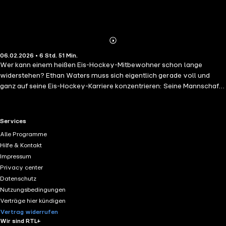
Abonnieren
Mehr
06.02.2026 • 6 Std. 51 Min.
Details
Wer kann einem heißen Eis-Hockey-Mitbewohner schon lange
widerstehen? Ethan Waters muss sich eigentlich gerade voll und
ganz auf seine Eis-Hockey-Karriere konzentrieren: Seine Mannschaft
hat es endlich in die Play-Offs geschafft und die Meisterschaft ist zum
Greifen nahe. Doch sein Privatleben macht es ihm schwer, nur noch
Eis-Hockey im Kopf zu haben. Denn nachdem sein Apartment durch
RTL+ useful links.
Services
einen Wasserrohrbruch unbewohnbar wurde, hat sein bester Freund
Alle Programme
ihn kurzerhand bei seiner Schwester Mia untergebracht. Was Ethan's
Hilfe & Kontakt
Freund nicht weiß: zwischen ihm und Mia knistert es schon seit Jahren
Impressum
gewaltig und nur mit größter Anstrengung ist es ihm bisher gelungen,
Privacy center
der Versuchung nachzugeben. Doch wie soll Ethan die Anziehung, die
Datenschutz
zwischen ihm und Mia herrscht ignorieren, wenn sie jeden Tag
Nutzungsbedingungen
aufeinandertreffen?
Verträge hier kündigen
Vertrag widerrufen
Wir sind RTL+