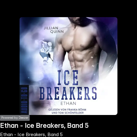
the
h page
 main
nt
the
ibility
ment
Powered by Deezer
Ethan - Ice Breakers, Band 5
Ethan - Ice Breakers, Band 5