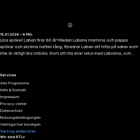
Abonnieren
Mehr
15.01.2026 • 9 Min.
Details
Lilla spöket Laban firar 60 år! Medan Labans mamma och pappa
spökar och skräms natten lång, föredrar Laban att hitta på saker som
inte är riktigt lika otäcka. Som att rita eller leka med Labolina, och
helst med alla lampor tända. Men ibland kan även de roligaste lekar
kännas läskiga i slottet Gomorronsols mörka vrår. Speciellt om man
har ett enormt, lila monster efter sig! Nu måste Laban visa att han
RTL+ useful links.
Services
faktiskt kan vara ett modigt litet spöke när det väl gäller - trots att
Alle Programme
han mest bara vill gömma sig under täcket. Ett modigt spöke är en
Hilfe & Kontakt
nyskriven berättelse om Sveriges mest älskade spöke, som fyller 60
Impressum
år i år. Det är en mysläskig och finurlig saga som lockar till skratt och
Privacy center
visar att det är okej att vara sig själv. Historierna om Inger och Lasse
Datenschutz
Sandbergs tidlösa karaktär Lilla spöket Laban fortsätter att upptäckas
Nutzungsbedingungen
och älskas av nya generationer världen över.
Verträge hier kündigen
Vertrag widerrufen
Wir sind RTL+