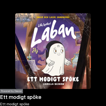
the
h page
 main
nt
the
ibility
ment
Powered by Deezer
Ett modigt spöke
Ett modigt spöke