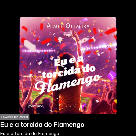
the
h page
 main
nt
the
ibility
ment
Powered by Deezer
Eu e a torcida do Flamengo
Eu e a torcida do Flamengo