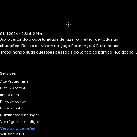
Abonnieren
Mehr
01.11.2024 • 2 Std. 2 Min.
Details
Aproveitando a oportunidade de fazer o melhor de todas as
situações, Raíssa se vê em um jogo Flamengo X Fluminense.
Trabalhando suas questões pessoais ao longo da partida, ela acaba
cara a cara com a chance de encontrar o verdadeiro amor.
RTL+ useful links.
Services
Alle Programme
Hilfe & Kontakt
Impressum
Privacy center
Datenschutz
Nutzungsbedingungen
Verträge hier kündigen
Vertrag widerrufen
Wir sind RTL+