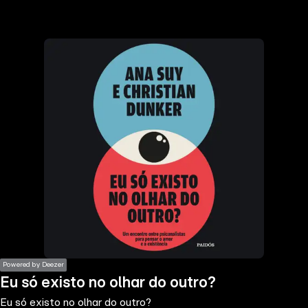
the
h page
 main
nt
the
ibility
ment
Powered by Deezer
Eu só existo no olhar do outro?
Eu só existo no olhar do outro?