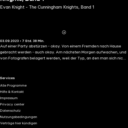
Evan Knight - The Cunningham Knights, Band 1
Abonnieren
Mehr
03.09.2023 • 7 Std. 38 Min.
Details
Auf einer Party abstürzen - okay. Von einem Fremden nach Hause
gebracht werden - auch okay. Am nächsten Morgen aufwachen, und
von Fotografen belagert werden, weil der Typ, an den man sich nicht
erinnern kann, Evan Knight war - absolut nicht okay ... Wenn die
Zahnarzthelferin Kathy Monroe ihr Leben mit einem Wort beschrieben
hätte, dann wäre es mit Sicherheit langweilig gewesen. Bis zu dem
RTL+ useful links.
Services
Tag, an dem dieser Mann in ihr Leben getreten war, um alles auf den
Alle Programme
Kopf zu stellen! Sie ist sich sicher, ihn niemals wiederzusehen, bis er
Hilfe & Kontakt
eines Abends unangemeldet vor ihrer Tür steht. In der Hand einen
Impressum
Strauß Rosen und ein verdammt unmoralisches Angebot. Er braucht
Privacy center
eine Frau, die Paparazzi belagern sie sowieso schon, also wäre das
Datenschutz
doch eine perfekte Lösung für beide. Ihr Deal: drei Firmenfeiern an
Nutzungsbedingungen
seiner Seite, für 10.000 Dollar pro Abend. Wäre da nicht dieses
Verträge hier kündigen
Prickeln, das sie seit dem ersten Blick in seine Augen verspürt hatte ...