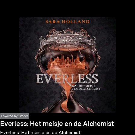
the
h page
 main
nt
the
ibility
ment
Powered by Deezer
Everless: Het meisje en de Alchemist
Everless: Het meisje en de Alchemist