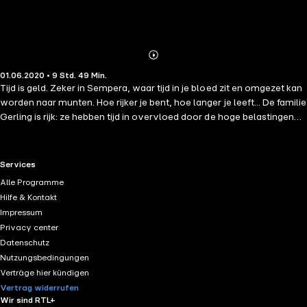
Abonnieren
Mehr
01.06.2020 • 9 Std. 49 Min.
Details
Tijd is geld. Zeker in Sempera, waar tijd in je bloed zit en omgezet kan
worden naar munten. Hoe rijker je bent, hoe langer je leeft... De familie
Gerling is rijk: ze hebben tijd in overvloed door de hoge belastingen
die ze eisen van de arme bevolking. En niemand haat hen meer dan
Jules Ember. Toen ze klein was, woonde ze met haar vader op
Everless, het landgoed van de Gerlings, maar een noodlottig ongeluk
RTL+ useful links.
Services
dwong hen midden in de nacht te vluchten. Als Jules erachter komt
Alle Programme
dat haar vader bijna door zijn tijd heen is, weet ze echter dat er maar
Hilfe & Kontakt
een ding op zit: terugkeren naar Everless om daar wat bij te
Impressum
verdienen. Teruggaan naar Everless brengt meer gevaar - en
Privacy center
verleiding - met zich mee dan Jules zich ooit had kunnen voorstellen.
Datenschutz
Al gauw komt ze steeds dichter bij een bizar, eeuwenoud geheim
Nutzungsbedingungen
over het landgoed en zichzelf.
Verträge hier kündigen
Vertrag widerrufen
Wir sind RTL+