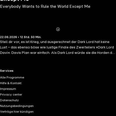
Everybody Wants to Rule the World Except Me
Abonnieren
Mehr
22.06.2026 • 12 Std. 50 Min.
Details
Stell dir vor, es ist Krieg, und ausgerechnet der Dark Lord hat keine
Lust – das ebenso böse wie lustige Finale des Zweiteilers »Dark Lord
Davi«. Davis Plan war einfach. Als Dark Lord würde sie die Horden der
Finsternis nach Hause schicken, und das Königreich wäre gerettet.
Doch Davi hat vielleicht ein kleines bisschen die Kontrolle über die
bösen Kreaturen verloren … Sie braucht dringend einen Plan B (oder
RTL+ useful links.
Services
vielleicht ist es auch schon Plan F oder Y), um Menschen und
Alle Programme
Monstern Frieden zu bringen. Davi hat allerdings den Eindruck, dass
Hilfe & Kontakt
alle außer ihr die Weltherrschaft anstreben. Sollen sie doch! Dann
Impressum
kann sie sich ihrem anderen Problem widmen: Wie kann sie dieser
Privacy center
verdammten Zeitschleife, in der sie gefangen ist, entkommen? Böse,
Datenschutz
sarkastisch und zum Brüllen komisch gelesen von Annette
Nutzungsbedingungen
Strasser.Davis Abenteuer beginnt in dem ebenso sarkastischen wie
Verträge hier kündigen
bösen Roman »How to Become the Dark Lord and Die Trying«. Nicht