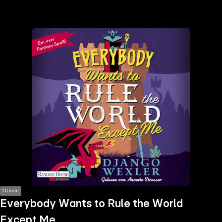
the
h page
 main
nt
the
ibility
ment
1 Credit
Everybody Wants to Rule the World
Except Me