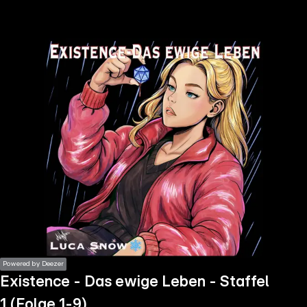
the
h page
 main
nt
the
ibility
ment
Powered by Deezer
Existence - Das ewige Leben - Staffel
1 (Folge 1-9)