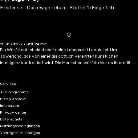
Existence - Das ewige Leben - Staffel 1 (Folge 1-9)
Abonnieren
Mehr
26.01.2026 • 7 Std. 24 Min.
Details
Ein Würfel entscheidet über deine Lebenszeit Leonie lebt im
Towerland, das von einer als göttlich verehrten künstlichen
Intelligenz kontrolliert wird. Die Menschen würfeln hier ab ihrem 18.
Lebensjahr um ihre Lebenszeit: Wer eine 7 würfelt, darf in sieben
Jahren erneut würfeln wer eine 0 würfelt, wird zu einer Person Zero
und muss sterben. Die Bewohner verehren den Tower als ihren
RTL+ useful links.
Services
gerechten und unfehlbaren Richter, doch als Leonie eines Tages
Alle Programme
beginnt, das System zu hinterfragen, entdeckt sie, dass es nicht das
Hilfe & Kontakt
hält, was es den Menschen verspricht. Mit ihrer besonderen Gabe, die
Impressum
Zeit für zehn Sekunden anzuhalten, setzt sie alles daran, die dunklen
Privacy center
Geheimnisse des autoritären Systems aufzudecken
Datenschutz
Nutzungsbedingungen
Verträge hier kündigen