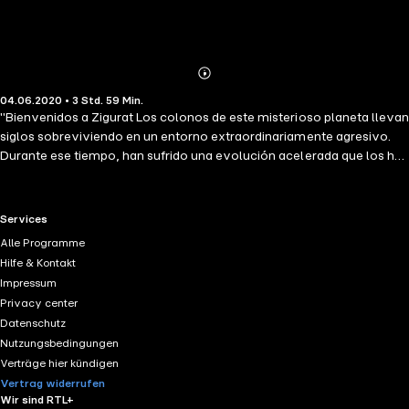
Abonnieren
Mehr
04.06.2020 • 3 Std. 59 Min.
Details
"Bienvenidos a Zigurat Los colonos de este misterioso planeta llevan
siglos sobreviviendo en un entorno extraordinariamente agresivo.
Durante ese tiempo, han sufrido una evolución acelerada que los ha
terminado transformando en algo... distinto. Ahora, con la llegada del
calor extremo, y bajo el liderazgo del capitán de la Guardia Real, han
de iniciar un éxodo repleto de amenazas. Su destino es el Edén, ¿o se
RTL+ useful links.
Services
trata del infierno? "Una historia que nos hace pensar, entre otras
Alle Programme
cosas, sobre la organización social con la que nos hemos dotado y
Hilfe & Kontakt
que rige nuestro devenir, mientras sugiere otras posibilidades no tan
Impressum
descabelladas como pudiera parecer." —Miquel Barceló" Grabado en
Privacy center
español ibérico (España).
Datenschutz
Nutzungsbedingungen
Verträge hier kündigen
Vertrag widerrufen
Wir sind RTL+