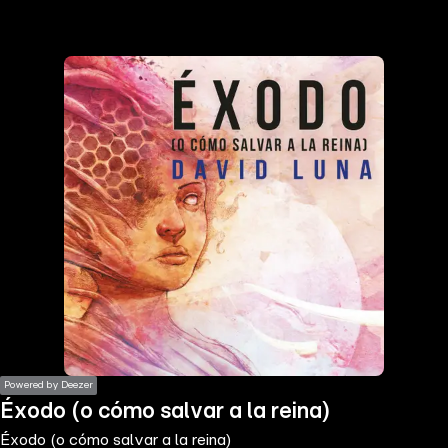
the
h page
 main
nt
the
ibility
ment
Powered by Deezer
Éxodo (o cómo salvar a la reina)
Éxodo (o cómo salvar a la reina)