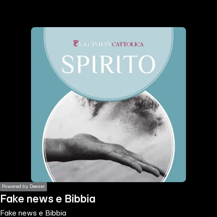
the
h page
 main
nt
the
ibility
ment
Powered by Deezer
Fake news e Bibbia
Fake news e Bibbia