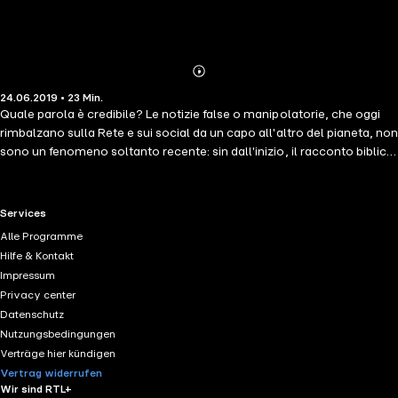
Abonnieren
Mehr
24.06.2019 • 23 Min.
Details
Quale parola è credibile? Le notizie false o manipolatorie, che oggi
rimbalzano sulla Rete e sui social da un capo all'altro del pianeta, non
sono un fenomeno soltanto recente: sin dall'inizio, il racconto biblico
mette in guardia dal grande pericolo rappresentato da verità distorte
e da informazioni false e contraffatte. La Scrittura, in particolare le
narrazioni di Genesi 2-3 e di Numeri 13-14, istruisce il lettore su come
RTL+ useful links.
Services
soppesare i differenti punti di vista e il loro grado di affidabilità,
Alle Programme
discernendo le parole che danno vita dalle menzogne che
Hilfe & Kontakt
conducono alla morte: con quale parola stringere alleanza? Chi
Impressum
legge con attenzione è in grado di riconoscere nel racconto il gioco
Privacy center
dei punti di vista contrapposti, affidandosi al narratore e alla
Datenschutz
promessa di Dio.
Nutzungsbedingungen
Verträge hier kündigen
Vertrag widerrufen
Wir sind RTL+