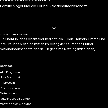
Familie Vogel und die Fußball-Nationalmannschaft
Abonnieren
Mehr
30.06.2026 • 38 Min.
Details
Ein unglaubliches Abenteuer beginnt, als Julian, Hannah, Emma und
ihre Freunde plötzlich mitten im Alltag der deutschen Fußball-
Nationalmannschaft landen. Ob geheime Rettungsmissionen,
verrückte Challenges, lustige Begegnungen mit Leon Goretzka und
Joshua Kimmich oder sogar ein Notfall im Krankenhaus – die Kinder
erleben unvergessliche Abenteuer rund um ihre großen Fußball-Idole.
RTL+ useful links.
Services
Wird Julian es schaffen, die Nationalmannschaft fit für die
Alle Programme
Weltmeisterschaft zu machen und gemeinsam mit seinen Freunden
Hilfe & Kontakt
jedes Chaos zu meistern?
Impressum
Privacy center
Datenschutz
Nutzungsbedingungen
Verträge hier kündigen