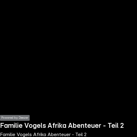
the
h page
 main
nt
the
ibility
ment
Powered by Deezer
Familie Vogels Afrika Abenteuer - Teil 2
Familie Vogels Afrika Abenteuer - Teil 2