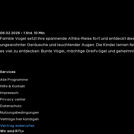
06.02.2026 • 1 Std. 10 Min.
Familie Vogel setzt ihre spannende Afrika-Reise fort und entdeckt di
ungewohnter Geräusche und leuchtender Augen. Die Kinder lernen fas
es viel zu entdecken: Bunte Vögel, mächtige Greifvögel und geheimnisvo
RTL+ useful links.
Services
Alle Programme
Hilfe & Kontakt
Impressum
Privacy center
Datenschutz
Nutzungsbedingungen
Verträge hier kündigen
Vertrag widerrufen
Wir sind RTL+