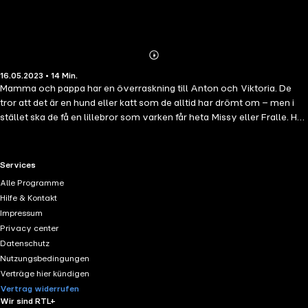
Abonnieren
Mehr
16.05.2023 • 14 Min.
Details
Mamma och pappa har en överraskning till Anton och Viktoria. De
tror att det är en hund eller katt som de alltid har drömt om – men i
stället ska de få en lillebror som varken får heta Missy eller Fralle. Han
kan bara tjuta och skrika och tar all mammas och pappas tid. Och
som om inte det var nog tycker alla att han är helt underbar ...-
RTL+ useful links.
Services
Alle Programme
Hilfe & Kontakt
Impressum
Privacy center
Datenschutz
Nutzungsbedingungen
Verträge hier kündigen
Vertrag widerrufen
Wir sind RTL+