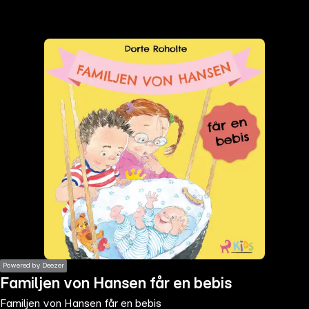
the
h page
 main
nt
the
ibility
ment
Powered by Deezer
Familjen von Hansen får en bebis
Familjen von Hansen får en bebis