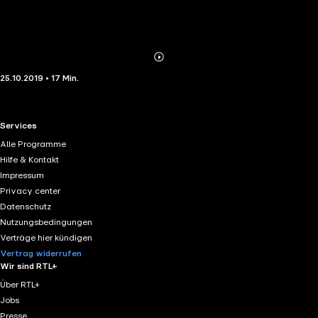
Abonnieren
Mehr
25.10.2019 • 17 Min.
Details
RTL+ useful links.
Services
Alle Programme
Hilfe & Kontakt
Impressum
Privacy center
Datenschutz
Nutzungsbedingungen
Verträge hier kündigen
Vertrag widerrufen
Wir sind RTL+
Über RTL+
Jobs
Presse