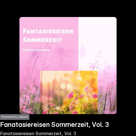
the
h page
 main
nt
the
ibility
ment
Powered by Deezer
Fanatasiereisen Sommerzeit, Vol. 3
Fanatasiereisen Sommerzeit, Vol. 3