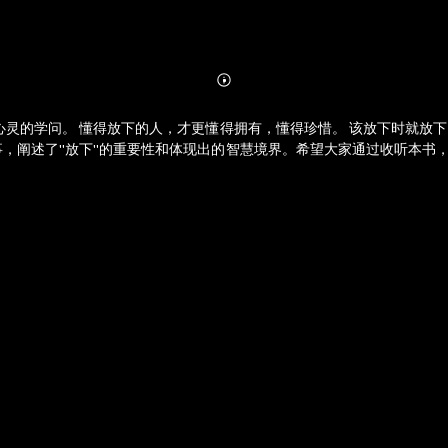
Abonnieren
Mehr
Details
心灵的学问。 懂得放下的人，才更懂得拥有，懂得珍惜。 该放下时就放
事，阐述了"放下"的重要性和体现出的智慧境界。希望大家通过收听本书