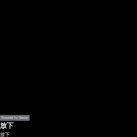
the
h page
 main
nt
the
ibility
ment
Powered by Deezer
放下
放下