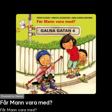
the
h page
 main
nt
the
ibility
ment
Powered by Deezer
Får Mann vara med?
Får Mann vara med?