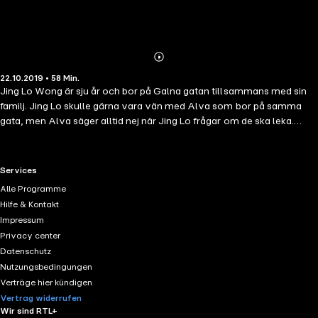
Abonnieren
Mehr
22.10.2019 • 58 Min.
Details
Jing Lo Wong är sju år och bor på Galna gatan tillsammans med sin
familj. Jing Lo skulle gärna vara vän med Alva som bor på samma
gata, men Alva säger alltid nej när Jing Lo frågar om de ska leka.
Något konstigt är det ändå, Alva ser alltid glad ut när Jing Lo frågar,
ändå säger hon nej. Jing Los mormor tror att hon vet varför.
RTL+ useful links.
Services
Alle Programme
Hilfe & Kontakt
Impressum
Privacy center
Datenschutz
Nutzungsbedingungen
Verträge hier kündigen
Vertrag widerrufen
Wir sind RTL+