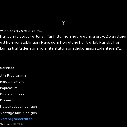
Abonnieren
Mehr
21.05.2026 • 5 Std. 29 Min.
Details
När Jenny städar efter sin far hittar hon några gamla brev. De avslöjar
att hon har släktingar i Paris som hon aldrig har träffat. Hur ska hon
kunna träffa dem om hon inte slutar som diakonissastudent igen?
Andrines hemliga dröm om att kyssa Kristian går i uppfyllelse. Men
har han verkligen varma känslor för henne, eller söker han bara tröst
efter Idas död?
RTL+ useful links.
Services
Alle Programme
Hilfe & Kontakt
Impressum
Privacy center
Datenschutz
Nutzungsbedingungen
Verträge hier kündigen
Vertrag widerrufen
Wir sind RTL+