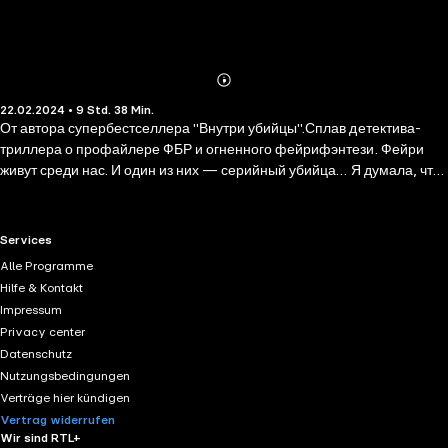
Abonnieren
Mehr
22.02.2024 • 9 Std. 38 Min.
Details
От автора супербестселлера "Внутри убийцы".Сплав детектива-
триллера о профайлере ФБР и огненного фейрифэнтези. Фейри
живут среди нас. И один из них — серийный убийца… Я думала, что
вычислить этого убийцу будет легко. Просто еще один маньяк,
бродящий по улицам Лондона в поисках легкой добычи… Я БЫЛА
НЕ ПРАВА. Этот убийца — фейри, и он неуловим, как дым на ветру.
RTL+ useful links.
Services
Но я — Кассандра Лидделл, профайлер ФБР, и моя работа —
Alle Programme
выследить его. Не имеет значения, что один из главных
Hilfe & Kontakt
подозреваемых — фатально привлекательный фейри — пытается
Impressum
меня соблазнить… МЕНЯ НЕ ОСТАНОВИТЬ. Даже когда улицы
Privacy center
Лондона охватывает тотальная паника, а местная полиция
Datenschutz
объявляет виновной меня. Я так просто не сдамся. Я — агент ФБР.
Nutzungsbedingungen
И тоже обладаю магическими способностями. ПОТОМУ ЧТО И Я
Verträge hier kündigen
НАПОЛОВИНУ ФЕЙРИ…
Vertrag widerrufen
Wir sind RTL+