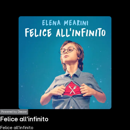
the
h page
 main
nt
the
ibility
ment
Powered by Deezer
Felice all'infinito
Felice all'infinito