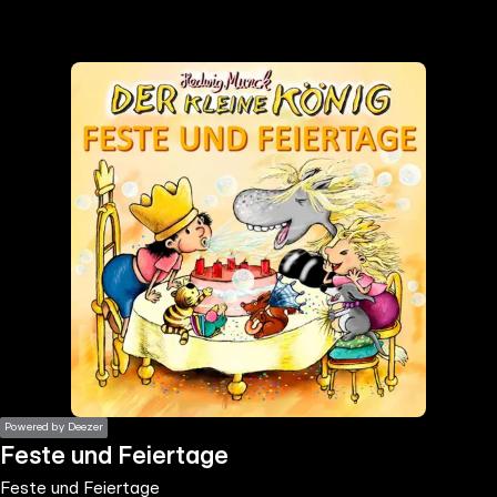
the
h page
 main
nt
the
ibility
ment
Powered by Deezer
Feste und Feiertage
Feste und Feiertage