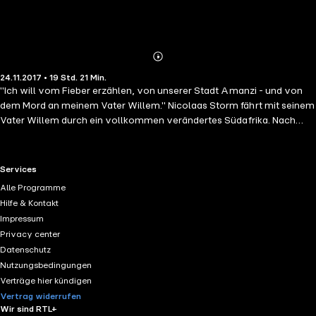
Abonnieren
Mehr
24.11.2017 • 19 Std. 21 Min.
Details
"Ich will vom Fieber erzählen, von unserer Stadt Amanzi - und von
dem Mord an meinem Vater Willem." Nicolaas Storm fährt mit seinem
Vater Willem durch ein vollkommen verändertes Südafrika. Nach
einem Fieber, das weltweit fünfundneunzig Prozent der Menschen
getötet hat, versuchen die beiden, einen sicheren Platz zum Leben zu
finden. Das Land ist in einem Zustand der Gesetzlosigkeit. Gangs
RTL+ useful links.
Services
ziehen schwerbewaffnet umher, wilde Tiere bedrohen die Menschen.
Alle Programme
Schließlich aber finden Vater und Sohn einen Platz für eine Siedlung.
Hilfe & Kontakt
Andere Menschen stoßen zu ihnen - Abenteurer, elternlose Kinder,
Impressum
ehemalige Soldaten. Sie alle müssen die Gesetze des Überlebens neu
Privacy center
lernen. Nico wird zum Schützen ausgebildet. Er verliebt sich in Sofia,
Datenschutz
die wildeste Frau, die jemals ihre kleine Stadt betreten hat, und er
Nutzungsbedingungen
beginnt wieder an eine Zukunft zu glauben. Bis die Katastrophe
Verträge hier kündigen
passiert - und sein Vater ermordet wird.
Vertrag widerrufen
Wir sind RTL+