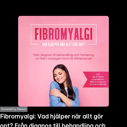
the
h page
 main
nt
the
ibility
ment
Powered by Deezer
Fibromyalgi: Vad hjälper när allt gör
ont? Från diagnos till behandling och