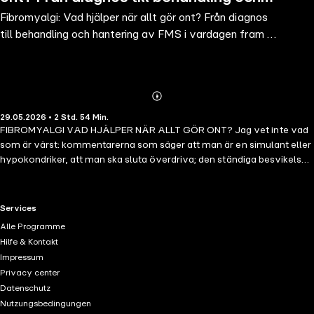
Fibromyalgi: Vad hjälper när allt gör ont? Från diagnos
hantering av FMS i vardagen fram till
till behandling och hantering av FMS i vardagen fram till
tillfrisknande –
tillfrisknande –
Abonnieren
Mehr
29.05.2026 • 2 Std. 54 Min.
Details
FIBROMYALGI VAD HJÄLPER NÄR ALLT GÖR ONT? Jag vet inte vad
som är värst: kommentarerna som säger att man är en simulant eller
hypokondriker, att man ska sluta överdriva; den ständiga besvikelsen
med växande förtvivlan eftersom man varken får diagnos eller
effektiv hjälp; eller smärtan, utmattningen och
koncentrationssvårigheterna som gör vardagen till en hinderbana.
RTL+ useful links.
Services
Kanske är det kombinationen av allt, eller insikten om att det aldrig
Alle Programme
riktigt kommer att sluta. Hur som helst är du och jag här för att vi
Hilfe & Kontakt
antingen själva lider av fibromyalgi eller ser en älskad person lida av
Impressum
denna sjukdom. Eller så är du här helt enkelt för att du är intresserad
Privacy center
av bakgrunden till detta ämne – på ett eller annat sätt kommer du att
Datenschutz
hitta det du söker här.
Nutzungsbedingungen