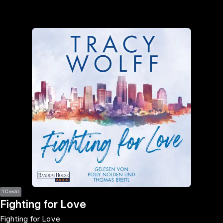
the
h page
 main
nt
the
ibility
ment
1 Credit
Fighting for Love
Fighting for Love