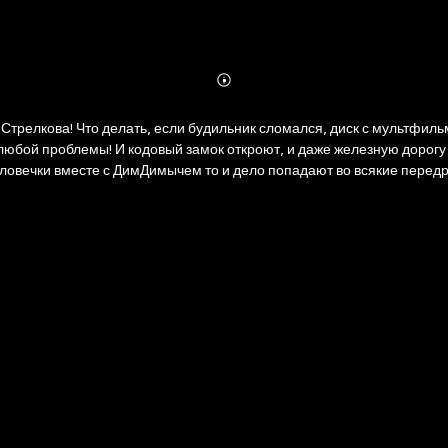
Abonnieren
Mehr
Details
трелкова! Что делать, если будильник сломался, диск с мультфиль
юбой проблемы! И кодовый замок откроют, и даже железную дорогу п
еловечки вместе с ДимДимычем то и дело попадают во всякие перед