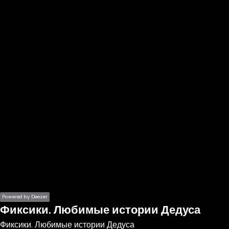
the
h page
 main
nt
the
ibility
ment
Powered by Deezer
Фиксики. Любимые истории Дедуса
Фиксики. Любимые истории Дедуса