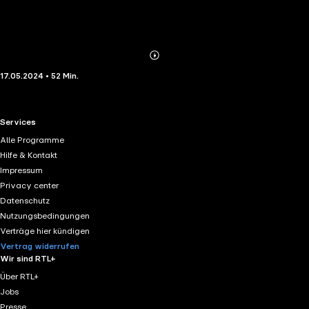
Abonnieren
Mehr
17.05.2024 • 52 Min.
Details
RTL+ useful links.
Services
Alle Programme
Hilfe & Kontakt
Impressum
Privacy center
Datenschutz
Nutzungsbedingungen
Verträge hier kündigen
Vertrag widerrufen
Wir sind RTL+
Über RTL+
Jobs
Presse