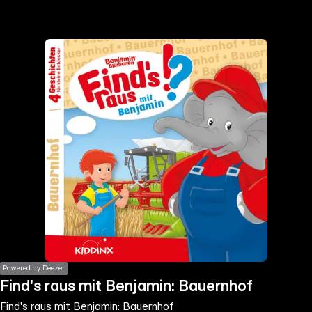
the
h page
 main
nt
the
ibility
ment
Powered by Deezer
Find's raus mit Benjamin: Bauernhof
Find's raus mit Benjamin: Bauernhof