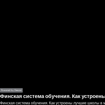
the
h page
 main
nt
the
ibility
ment
Powered by Deezer
Финская система обучения. Как устроен
Финская система обучения. Как устроены лучшие школы в 