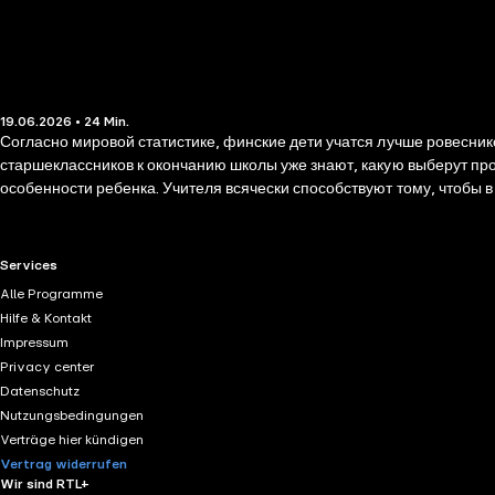
19.06.2026 • 24 Min.
Согласно мировой статистике, финские дети учатся лучше ровесник
старшеклассников к окончанию школы уже знают, какую выберут про
особенности ребенка. Учителя всячески способствуют тому, чтобы в 
дальнейшем это сказывается и на взрослой жизни: финны, помимо р
искусством или ходят в технологический кружок, вместо того чтобы п
финским педагогам удается прививать ученикам трудолюбие и интер
RTL+ useful links.
Services
дошкольников, и учителям, и родителям детей всех возрастов. Расс
Alle Programme
Hilfe & Kontakt
Impressum
Privacy center
Datenschutz
Nutzungsbedingungen
Verträge hier kündigen
Vertrag widerrufen
Wir sind RTL+