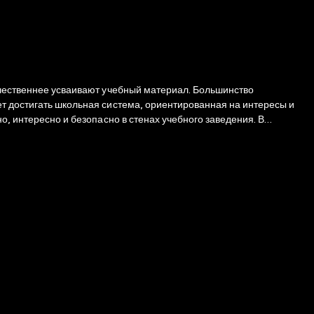
качественнее усваивают учебный материал. Большинство
ет достигать школьная система, ориентированная на интересы и
, интересно и безопасно в стенах учебного заведения. В
и и увлечений. Трое из пяти молодых людей занимаются спортом,
 низкий процент малолетних алкоголиков и наркоманов. Как же
гог с 30-летним стажем Тимоти Уокер, пригодятся и воспитателям