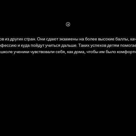
Abonnieren
Mehr
Details
ов из других стран. Они сдают экзамены на более высокие баллы, 
фессию и куда пойдут учиться дальше. Таких успехов детям помога
школе ученики чувствовали себя, как дома, чтобы им было комфортно
аботы, активно участвуют в общественной жизни, имеют массу хобб
росиживать свободное время за компьютерными играми. В стране очень
ес к учебе? Простые приемы, которые описывает автор книги, педа
кажем о них в нашем обзоре.