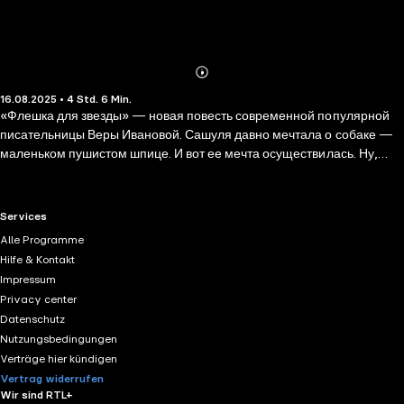
Abonnieren
Mehr
16.08.2025 • 4 Std. 6 Min.
Details
«Флешка для звезды» — новая повесть современной популярной
писательницы Веры Ивановой. Сашуля давно мечтала о собаке —
маленьком пушистом шпице. И вот ее мечта осуществилась. Ну,
почти. Дома девочку ждал огромный алабай с говорящей кличкой
Ураган, за которым она должна была ухаживать в ближайшие две
недели. Но нет худа без добра. На первой же прогулке с псом
RTL+ useful links.
Services
Сашуля знакомится с отличным парнем и по совместительству ее
Alle Programme
новым одноклассником Лехой. А заодно «влипает» в
Hilfe & Kontakt
приключенческую историю с бандитами, поп-звездами и
Impressum
крадеными сумочками.
Privacy center
Datenschutz
Nutzungsbedingungen
Verträge hier kündigen
Vertrag widerrufen
Wir sind RTL+