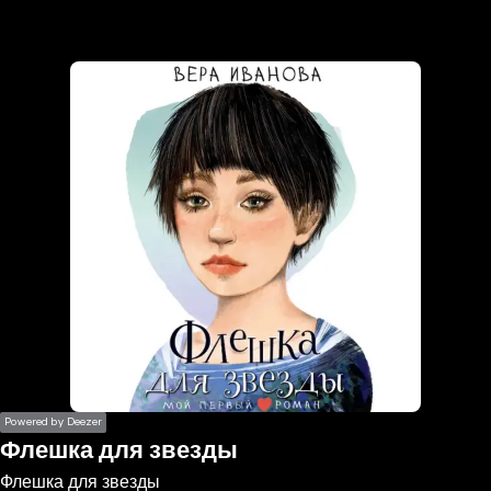
the
h page
 main
nt
the
ibility
ment
Powered by Deezer
Флешка для звезды
Флешка для звезды