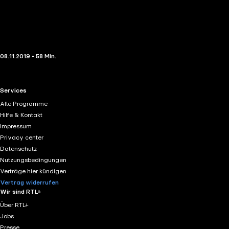
08.11.2019 • 58 Min.
RTL+ useful links.
Services
Alle Programme
Hilfe & Kontakt
Impressum
Privacy center
Datenschutz
Nutzungsbedingungen
Verträge hier kündigen
Vertrag widerrufen
Wir sind RTL+
Über RTL+
Jobs
Presse