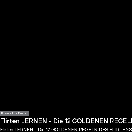
the
h page
 main
nt
the
ibility
ment
Powered by Deezer
Flirten LERNEN - Die 12 GOLDENEN REGE
Flirten LERNEN - Die 12 GOLDENEN REGELN DES FLIRTENS