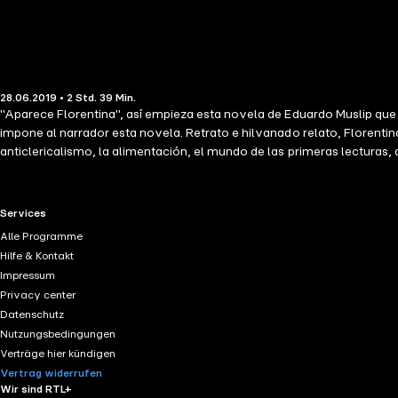
28.06.2019 • 2 Std. 39 Min.
"Aparece Florentina", así empieza esta novela de Eduardo Muslip que s
impone al narrador esta novela. Retrato e hilvanado relato, Florentina 
anticlericalismo, la alimentación, el mundo de las primeras lecturas, d
novela conmovedora y extraordinaria.
RTL+ useful links.
Services
Alle Programme
Hilfe & Kontakt
Impressum
Privacy center
Datenschutz
Nutzungsbedingungen
Verträge hier kündigen
Vertrag widerrufen
Wir sind RTL+