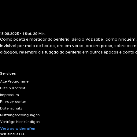
15.08.2025 • 1 Std. 29 Min.
Como poeta e morador da periferia, Sérgio Vaz sabe, como ninguém, t
invisível por meio de textos, ora em verso, ora em prosa, sobre os 
diálogos, relembra a situação da periferia em outras épocas e con
evento cultural.
RTL+ useful links.
Services
Alle Programme
Hilfe & Kontakt
Impressum
Privacy center
Datenschutz
Nutzungsbedingungen
Verträge hier kündigen
Vertrag widerrufen
Wir sind RTL+