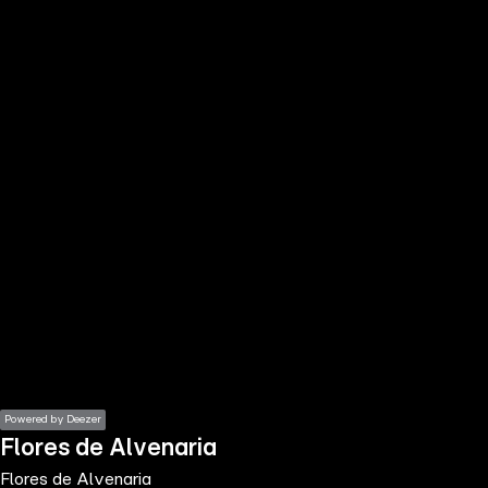
the
h page
 main
nt
the
ibility
ment
Powered by Deezer
Flores de Alvenaria
Flores de Alvenaria