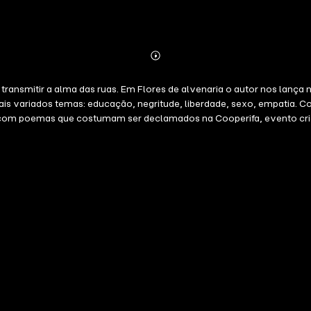
Abonnieren
Mehr
Details
ransmitir a alma das ruas. Em Flores de alvenaria o autor nos lança
mais variados temas: educação, negritude, liberdade, sexo, empatia. 
ta com poemas que costumam ser declamados na Cooperifa, evento cr