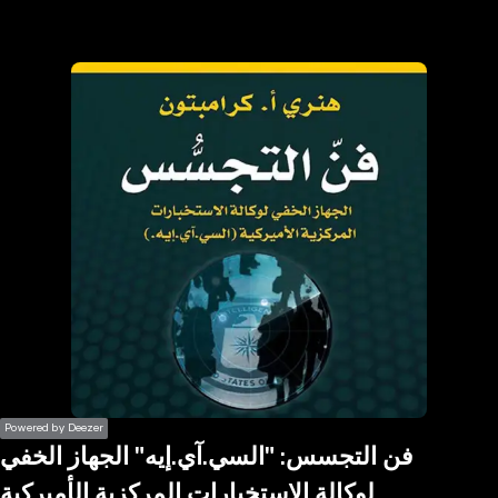
the
h page
 main
nt
the
ibility
ment
Powered by Deezer
فن التجسس: "السي.آي.إيه" الجهاز الخفي
لوكالة الاستخبارات المركزية الأميركية