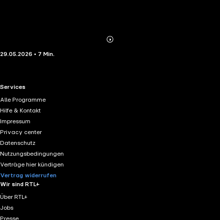
Abonnieren
Mehr
29.05.2026 • 7 Min.
Details
RTL+ useful links.
Services
Alle Programme
Hilfe & Kontakt
Impressum
Privacy center
Datenschutz
Nutzungsbedingungen
Verträge hier kündigen
Vertrag widerrufen
Wir sind RTL+
Über RTL+
Jobs
Presse