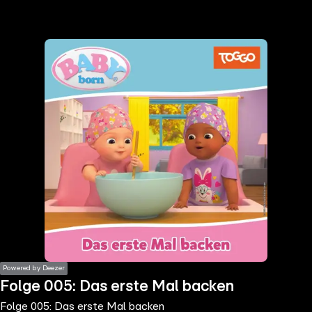
the
h page
 main
nt
the
ibility
ment
Powered by Deezer
Folge 005: Das erste Mal backen
Folge 005: Das erste Mal backen